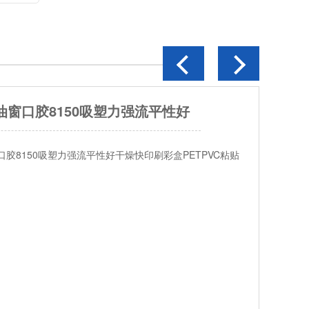
立基加工定制：ODM/OEM产品材质：改性丙烯酸酯共聚物
白色或微黄色粘稠乳液产品包装：20/50KG桶装定制数量：