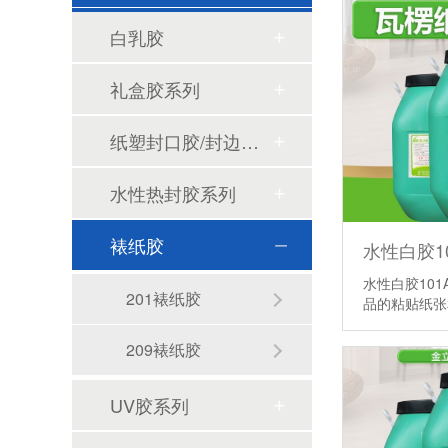
白乳胶
礼盒胶系列
纸塑封口胶/封边胶系列
PET热封胶频繁脱壳掉泡壳？根源往往不在设备
水性热封胶系列
裱纸胶
水性白胶10
201裱纸胶
品的粘贴纸
209裱纸胶
PET热封胶选购，别只看单价，把握三大核心指标
UV胶系列