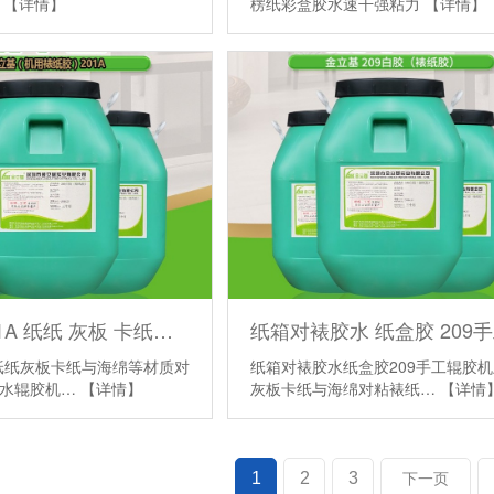
胶
【详情】
楞纸彩盒胶水速干强粘力
【详情】
白乳胶 201A 纸纸 灰板 卡纸与海绵等材质对裱纸箱纸盒胶水辊胶机上胶
A纸纸灰板卡纸与海绵等材质对
纸箱对裱胶水纸盒胶209手工辊胶
胶水辊胶机…
【详情】
灰板卡纸与海绵对粘裱纸…
【详情
1
2
3
下一页