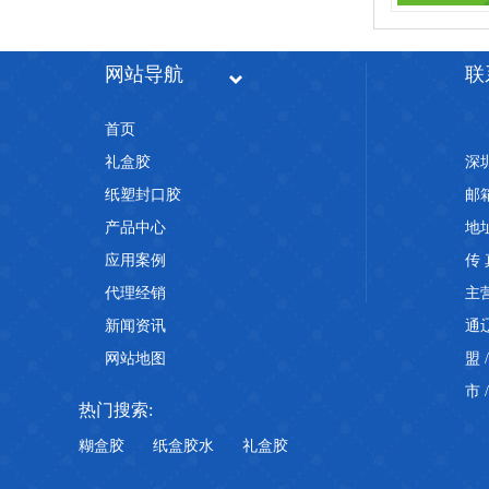
网站导航
联
PET热封胶选购，别只看单价，把握三大核心指标
首页
礼盒胶
深
纸塑封口胶
邮箱
产品中心
地
应用案例
传 
代理经销
主
高速玩具包装产线，PET热封胶快干性能为什么如此重要
新闻资讯
通
网站地图
盟
市
热门搜索:
糊盒胶
纸盒胶水
礼盒胶