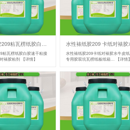
水性裱纸胶209粘瓦楞纸胶白胶速干 粘接效果均匀纸箱对裱胶粘剂
09粘瓦楞纸胶白胶速干粘接
水性裱纸胶209卡纸对裱胶水牛皮
箱对裱胶粘剂
【详情】
专用胶双坑瓦楞纸板纸箱…
【详情