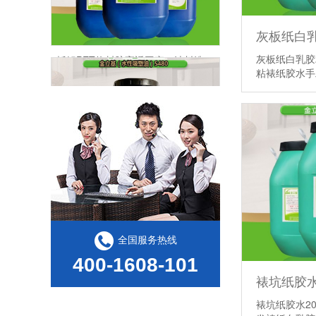
拆解PET热封胶高返工率，油料选型是关键一环
灰板纸白乳胶
粘裱纸胶水
PET 泡壳成为玩具包装主流，该匹配什么样的PET热封胶
全国服务热线
400-1608-101
裱坑纸胶水2
纸卡过完热封胶放置一段时间，PET吸塑失效该怎么处理