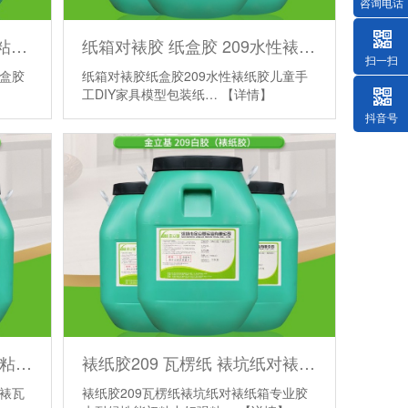
咨询电话
裱纸胶201 水性复膜胶乳胶粘合剂 纸盒胶瓦楞纸板对裱裱纸机胶水
纸箱对裱胶 纸盒胶 209水性裱纸胶 儿童手工DIY家具模型包装纸盒胶水
扫一扫
纸盒胶
纸箱对裱胶纸盒胶209水性裱纸胶儿童手
工DIY家具模型包装纸…
【详情】
抖音号
金立基209 水性白乳裱纸胶 粘纸箱胶裱瓦楞纸彩盒胶水 速干强粘力
裱纸胶209 瓦楞纸 裱坑纸对裱纸箱专业胶水 耐候性能 初粘力好 强粘胶
胶裱瓦
裱纸胶209瓦楞纸裱坑纸对裱纸箱专业胶