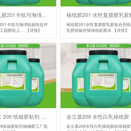
灰板纸白乳胶201卡纸与海绵纸箱纸盒对粘裱纸胶水 手工 辊胶机上胶
201卡纸与海绵纸箱纸盒对
裱纸胶201水性复膜胶乳胶粘合剂
手工辊胶机上…
【详情】
瓦楞纸板对裱裱纸机胶水
【详情】
裱坑纸胶水 209 纸箱胶粘剂 裱糊胶 工厂批发 裱纸白乳胶
09纸箱胶粘剂裱糊胶工厂批
金立基209水性白乳裱纸胶粘纸箱