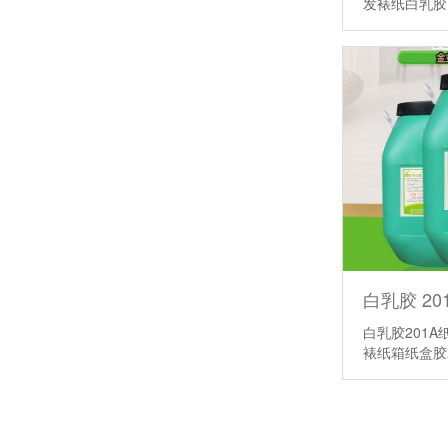
发裱纸白乳
潮玩包装双重考验：既要高级颜值，又要牢固的PET热封胶
白乳胶201
裱纸箱纸盒
玩具彩卡PET热封胶，油墨掉色糊版该如何规避