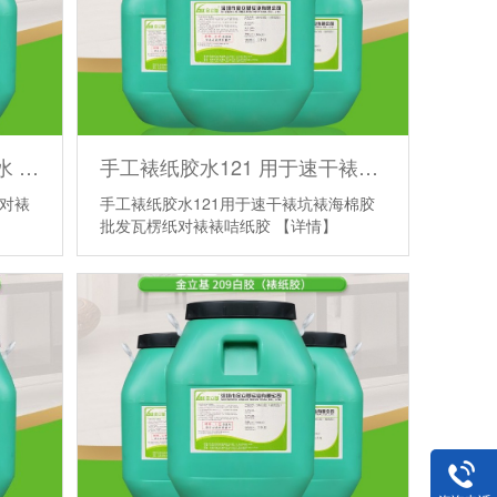
水性裱纸胶209 卡纸对裱胶水 牛皮纸对裱专用胶 双坑瓦楞纸板纸箱胶
手工裱纸胶水121 用于速干裱坑 裱海棉胶批发 瓦楞纸对裱裱咭纸胶
纸对裱
手工裱纸胶水121用于速干裱坑裱海棉胶
】
批发瓦楞纸对裱裱咭纸胶
【详情】