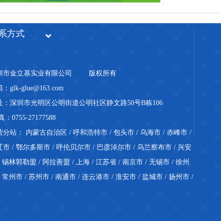
系方式
圳市金立基实业有限公司
版权所有
：glk-glue@163.com
址：深圳市光明区公明街道公明社区静文路50号B栋106
真：0755-27177588
营分站：
内蒙古自治区
/
呼和浩特市
/
包头市
/
乌海市
/
赤峰市
/
辽市
/
鄂尔多斯市
/
呼伦贝尔市
/
巴彦淖尔市
/
乌兰察布市
/
兴安
/
锡林郭勒盟
/
阿拉善盟
/
上海
/
江苏省
/
南京市
/
无锡市
/
徐州
/
常州市
/
苏州市
/
南通市
/
连云港市
/
淮安市
/
盐城市
/
扬州市
/