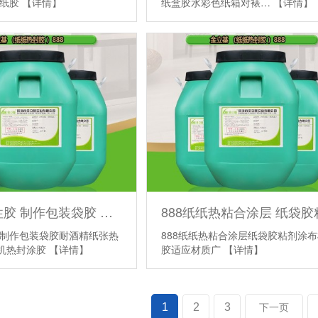
卡纸胶
【详情】
纸盒胶水彩色纸箱对裱…
【详情】
吸管袋水性胶 制作包装袋胶 耐酒精纸张热封油 888 涂布机热封涂胶
制作包装袋胶耐酒精纸张热
888纸纸热粘合涂层纸袋胶粘剂涂
布机热封涂胶
【详情】
胶适应材质广
【详情】
1
2
3
下一页