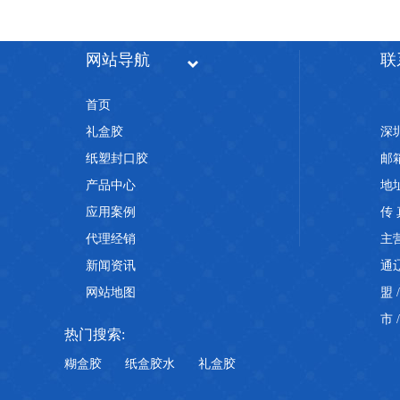
儿童玩具包装，为什么越来越多工厂选用水性PET热封胶
网站导航
联
首页
礼盒胶
深
纸塑封口胶
邮箱
产品中心
地
PET热封胶频繁脱壳掉泡壳？根源往往不在设备
应用案例
传 
代理经销
主
新闻资讯
通
网站地图
盟
市
热门搜索:
糊盒胶
纸盒胶水
礼盒胶
PET热封胶选购，别只看单价，把握三大核心指标