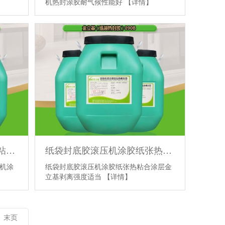
机热封涂胶耐气候性能好
【详情】
888纸纸热粘合涂层 纸袋胶粘剂 涂布机涂胶 适应材质广
纸袋封底胶滚压机涂胶纸张热粘合涂层金立基剥离强度适当
布机涂
纸袋封底胶滚压机涂胶纸张热粘合涂层金
立基剥离强度适当
【详情】
末页