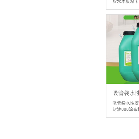
胶水木板粘
潮玩包装双重考验：既要高级颜值，又要牢固的PET热封胶
玩具彩卡PET热封胶，油墨掉色糊版该如何规避
吸管袋水性胶
封油888涂