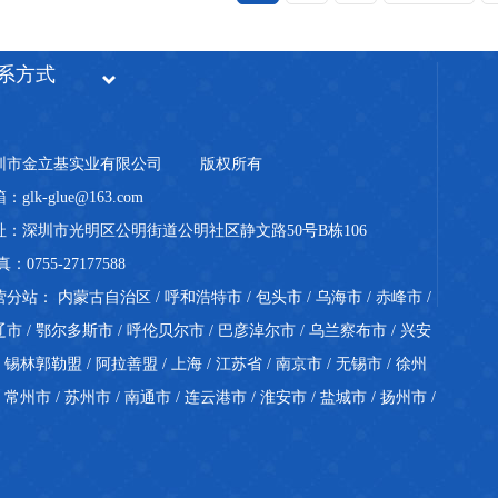
系方式
圳市金立基实业有限公司
版权所有
：glk-glue@163.com
址：深圳市光明区公明街道公明社区静文路50号B栋106
真：0755-27177588
营分站：
内蒙古自治区
/
呼和浩特市
/
包头市
/
乌海市
/
赤峰市
/
辽市
/
鄂尔多斯市
/
呼伦贝尔市
/
巴彦淖尔市
/
乌兰察布市
/
兴安
/
锡林郭勒盟
/
阿拉善盟
/
上海
/
江苏省
/
南京市
/
无锡市
/
徐州
/
常州市
/
苏州市
/
南通市
/
连云港市
/
淮安市
/
盐城市
/
扬州市
/