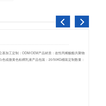
天地盒胶
品品牌：金立基加工定制：ODM/OEM产品材质：丙烯酸酯聚合物产品
色：微黄产品包装：20/50KG桶装定制数量：500KG起