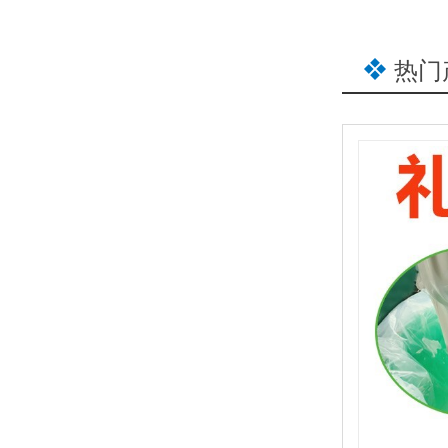
纸卡过完热封胶放置一段时间，PET吸塑失效该怎么处理
热门
礼盒胶
潮玩包装双重考验：既要高级颜值，又要牢固的PET热封胶
品品牌：金立基加工定制：ODM/OEM产品材质：改性丙烯酸酯共聚物
品颜色：乳白色或微黄色粘稠乳液产品包装：20/50KG桶装定制数量：
00KG起
玩具彩卡PET热封胶，油墨掉色糊版该如何规避