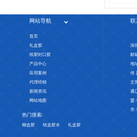
网站导航
联
首页
礼盒胶
深
儿童玩具包装，为什么越来越多工厂选用水性PET热封胶
纸塑封口胶
邮箱
产品中心
地
应用案例
传 
代理经销
主
新闻资讯
通
网站地图
盟
PET热封胶频繁脱壳掉泡壳？根源往往不在设备
市
热门搜索:
糊盒胶
纸盒胶水
礼盒胶