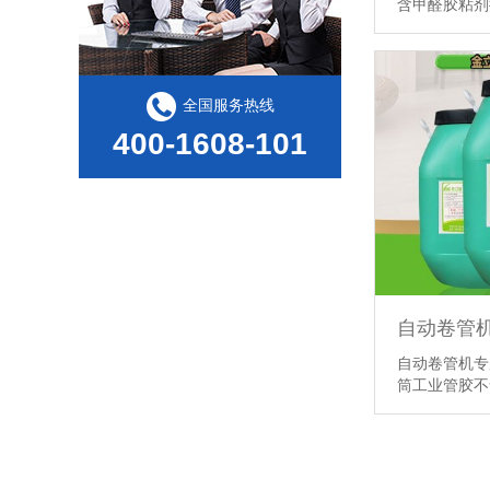
含甲醛胶粘
拆解PET热封胶高返工率，油料选型是关键一环
全国服务热线
400-1608-101
PET 泡壳成为玩具包装主流，该匹配什么样的PET热封胶
自动卷管机专
筒工业管胶