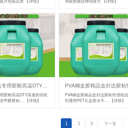
剂提升包装品质
【详情】
用胶胶膜拉伸强度大
【详情】
自动卷管机专用胶耐高温DTY高速纺织纸筒工业管胶不含甲醛胶粘剂
用胶耐高温DTY高速纺织纸
PVA糊盒胶精品盒封边胶粘性强纸
不含甲醛胶粘…
【详情】
剂透明PET礼盒胶水不…
【详情】
1
2
3
下一页