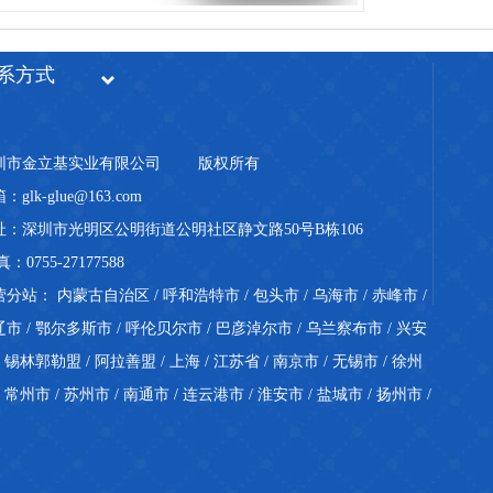
系方式
圳市金立基实业有限公司
版权所有
：glk-glue@163.com
址：深圳市光明区公明街道公明社区静文路50号B栋106
真：0755-27177588
营分站：
内蒙古自治区
/
呼和浩特市
/
包头市
/
乌海市
/
赤峰市
/
辽市
/
鄂尔多斯市
/
呼伦贝尔市
/
巴彦淖尔市
/
乌兰察布市
/
兴安
/
锡林郭勒盟
/
阿拉善盟
/
上海
/
江苏省
/
南京市
/
无锡市
/
徐州
/
常州市
/
苏州市
/
南通市
/
连云港市
/
淮安市
/
盐城市
/
扬州市
/