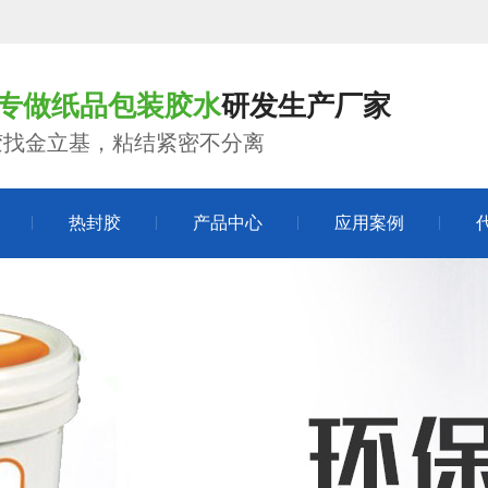
年专做纸品包装胶水
研发生产厂家
胶找金立基，粘结紧密不分离
热封胶
产品中心
应用案例